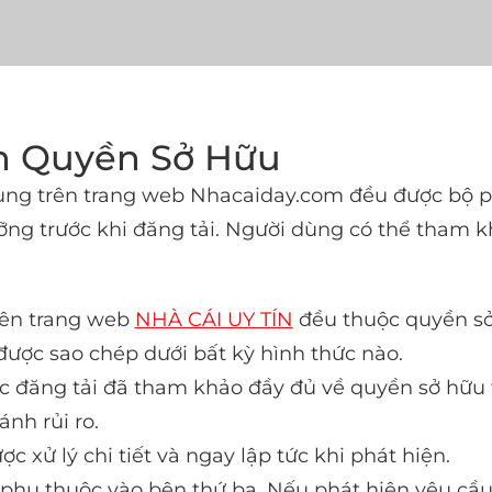
h Quyền Sở Hữu
 dung trên trang web Nhacaiday.com đều được bộ 
ưỡng trước khi đăng tải. Người dùng có thể tham 
trên trang web
NHÀ CÁI UY TÍN
đều thuộc quyền sở
được sao chép dưới bất kỳ hình thức nào.
c đăng tải đã tham khảo đầy đủ về quyền sở hữu 
ánh rủi ro.
c xử lý chi tiết và ngay lập tức khi phát hiện.
hụ thuộc vào bên thứ ba. Nếu phát hiện yêu cầu