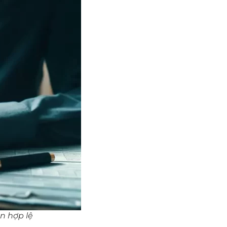
n hợp lệ