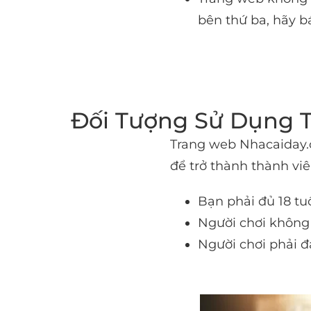
bên thứ ba, hãy 
Đối Tượng Sử Dụng 
Trang web Nhacaiday.c
để trở thành thành viê
Bạn phải đủ 18 tuổ
Người chơi không c
Người chơi phải đ