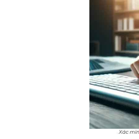
Xác min