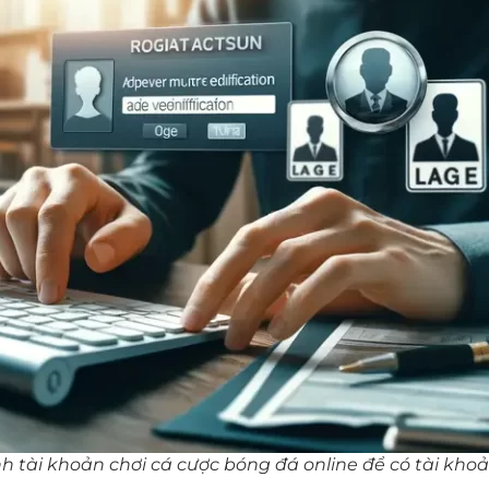
h tài khoản chơi cá cược bóng đá online để có tài khoả